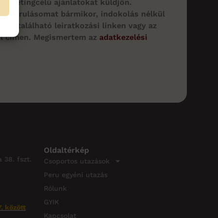
marketingcélú ajánlatokat küldjön.
zájárulásomat bármikor, indokolás nélkül
ben található leiratkozási linken vagy az
il címen. Megismertem az
adatkezelési
Oldaltérkép
 38. fszt.
Csoportos utazások
Peru egyéni utazás
Rólunk
GYIK
. között
Kapcsolat