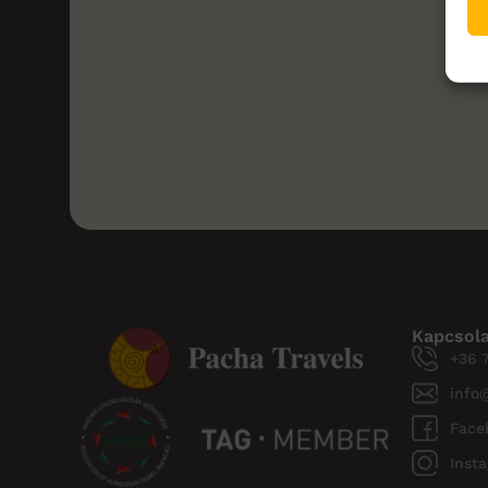
Kapcsol
+36 
info
Face
Inst