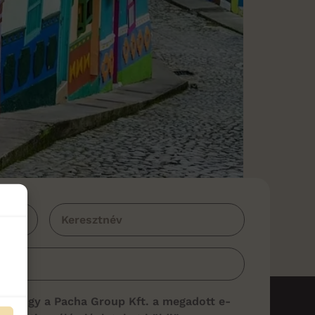
n látnivalóval. A város különleges
zzák. Földrajzi fekvés és éghajlat Bogotá
zintfeletti magasságban. Ezzel Dél-Amerika
z, hogy a Pacha Group Kft. a megadott e-