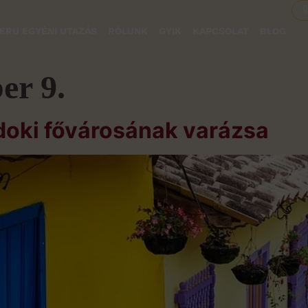
ERU EGYÉNI UTAZÁS
RÓLUNK
GYIK
KAPCSOLAT
BLOG
er 9.
doki fővárosának varázsa