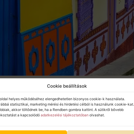
Cookie beállítások
z gazdag történelemmel, változatos kultúrával és számtala
rn latin-amerikai nagyvárosi életforma egyaránt meghatáro
kre!
oldal helyes működéséhez elengedhetetlen bizonyos cookie-k használata.
ldvidéki fennsíkon terül el, mintegy 2640 méteres tengers
ábbá statisztikai, marketing mérési és hirdetési célból is használunk cookie-kat.
ról és legújabb úti
 […]
bbiak, akkor töltődnek be, ha a Rendben gombra kattint. A sütikről bővebb
ékoztatást a kapcsolódó
adatkezelési tájékoztatóban
olvashat.
, és inspirálódjon
Önként hozzájárulok ahho