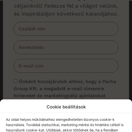
céljainkról! Fedezze fel a világot velünk,
és inspirálódjon következő kalandjához.
Önként hozzájárulok ahhoz, hogy a Pacha
Group Kft. a megadott e-mail címemre
hírlevelet és marketingcélú ajánlatokat
küldjön. Tudomásul veszem, hogy
Cookie beállítások
hozzájárulásomat bármikor, indokolás
nélkül visszavonhatom a hírlevelekben
Az oldal helyes működéséhez elengedhetetlen bizonyos cookie-k
található leiratkozási linken vagy az
használata. Továbbá statisztikai, marketing mérési és hirdetési célból is
használunk cookie-kat. Utóbbiak, akkor töltődnek be, ha a Rendben
info@pachatravels.hu e-mail címen.