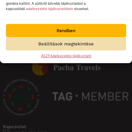
gombra kattint. A sütikről bővebb tájékoztatást a
Megismertem az
adatkezelési tájékoztatót.
kapcsolódó
adatkezelési tájékoztatóban
olvashat.
Feliratkozom
Rendben
Beállítások megtekintése
ÁSZF
Adatkezelési tájékoztató
Kapcsolat