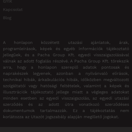
GYIK
Kapcsolat
Blog
A honlapon közzétett utazási ajánlatok, árak,
programleírások, képek és egyéb információk tájékoztató
jellegűek, és a Pacha Group Kft. egyedi visszaigazolásával
válnak az adott foglalás részévé. A Pacha Group Kft. törekszik
arra, hogy a honlapon szereplő adatok pontosak és
naprakészek legyenek, azonban a nyilvánvaló elírások,
technikai hibák, árkalkulációs hibák, időközben megváltozott
szolgáltatói vagy hatósági feltételek, valamint a képek és
illusztrációk tájékoztató jellege miatt a végleges adatokat
minden esetben az egyedi visszaigazolás, az egyedi utazási
szerződés és az adott útra vonatkozó szerződéses
dokumentumok tartalmazzák. Ez a tájékoztatás nem
korlátozza az Utazót jogszabály alapján megillető jogokat.