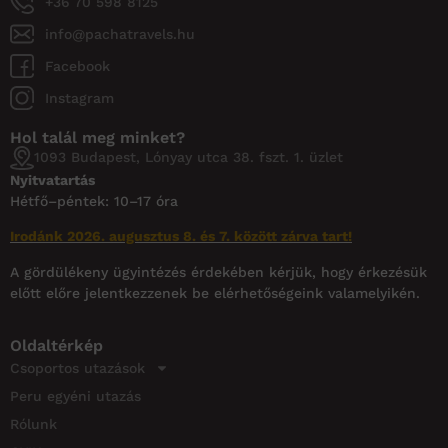
+36 70 598 8125
info@pachatravels.hu
Facebook
Instagram
Hol talál meg minket?
1093 Budapest, Lónyay utca 38. fszt. 1. üzlet
Nyitvatartás
Hétfő–péntek: 10–17 óra
Irodánk 2026. augusztus 8. és 7. között zárva tart!
A gördülékeny ügyintézés érdekében kérjük, hogy érkezésük
előtt előre jelentkezzenek be elérhetőségeink valamelyikén.
Oldaltérkép
Csoportos utazások
Peru egyéni utazás
Rólunk