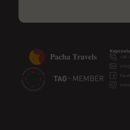
Kapcsol
+36 
info
Face
Inst