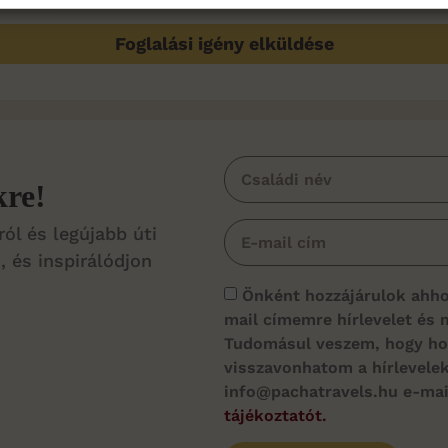
Foglalási igény elküldése
kre!
ról és legújabb úti
, és inspirálódjon
Önként hozzájárulok ahho
mail címemre hírlevelet és 
Tudomásul veszem, hogy hoz
visszavonhatom a hírlevelek
info@pachatravels.hu e-ma
tájékoztatót.