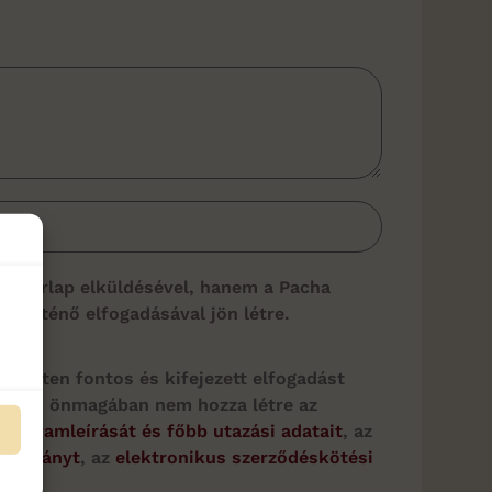
 az űrlap elküldésével, hanem a Pacha
m történő elfogadásával jön létre.
iemelten fontos és kifejezett elfogadást
sül, és önmagában nem hozza létre az
programleírását és főbb utazási adatait
, az
mtatványt
, az
elektronikus szerződéskötési