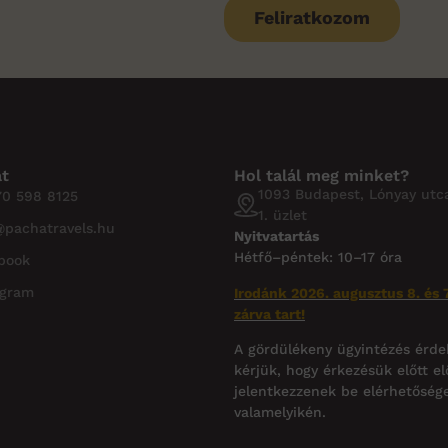
Feliratkozom
at
Hol talál meg minket?
1093 Budapest, Lónyay utca
70 598 8125
1. üzlet
@pachatravels.hu
Nyitvatartás
Hétfő–péntek: 10–17 óra
book
agram
Irodánk 2026. augusztus 8. és 7
zárva tart!
A gördülékeny ügyintézés érd
kérjük, hogy érkezésük előtt el
jelentkezzenek be elérhetőség
valamelyikén.