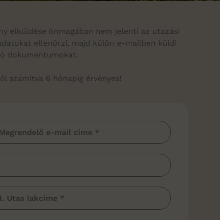
igény elküldése önmagában nem jelenti az utazási
adatokat ellenőrzi, majd külön e-mailben küldi
lódó dokumentumokat.
tól számítva 6 hónapig érvényes!