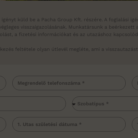
si igényt küld be a Pacha Group Kft. részére. A foglalási 
 végleges visszaigazolásának. Munkatársunk a beérkezett 
zolást, a fizetési információkat és az utazáshoz kapcso
tkezés feltétele olyan útlevél megléte, ami a visszautazás