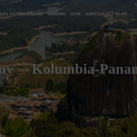
ERU EGYÉNI UTAZÁS
RÓLUNK
GYIK
KAPCSOLAT
BLOG
gény – Kolumbia-Pana