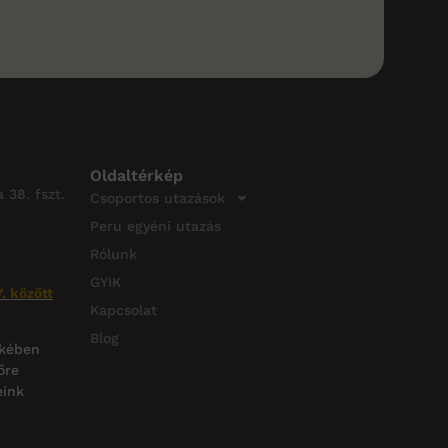
Oldaltérkép
 38. fszt.
Csoportos utazások
Peru egyéni utazás
Rólunk
GYIK
. között
Kapcsolat
Blog
ekében
őre
eink