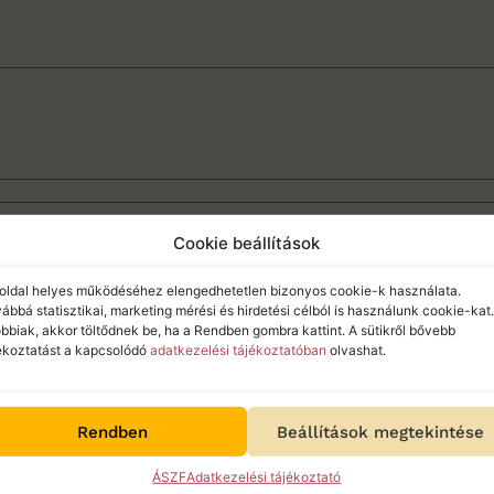
Cookie beállítások
dök be. Tudomásul veszem, hogy az utazási szerződés nem
oldal helyes működéséhez elengedhetetlen bizonyos cookie-k használata.
ábbá statisztikai, marketing mérési és hirdetési célból is használunk cookie-kat.
al és az egyedi utazási szerződés / visszaigazolás általa
bbiak, akkor töltődnek be, ha a Rendben gombra kattint. A sütikről bővebb
ékoztatást a kapcsolódó
adatkezelési tájékoztatóban
olvashat.
p Kft.
Általános Szerződési Feltételeit
, ideértve annak k
m, hogy a jelen űrlap elküldése foglalási igénynek minő
Rendben
Beállítások megtekintése
alási igény elküldése előtt megismertem az adott utazás
i csomagra vonatkozó jogszabályi tájékoztató formanyo
ÁSZF
Adatkezelési tájékoztató
t
. *