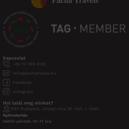
Kapcsolat
+36 70 598 8125
info@pachatravels.hu
Facebook
Instagram
Hol talál meg minket?
1093 Budapest, Lónyay utca 38. fszt. 1. üzlet
Nyitvatartás
Hétfő–péntek: 10–17 óra