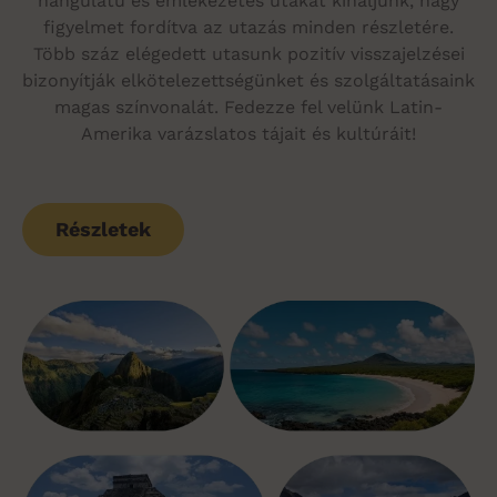
hangulatú és emlékezetes utakat kínáljunk, nagy
figyelmet fordítva az utazás minden részletére.
Több száz elégedett utasunk pozitív visszajelzései
bizonyítják elkötelezettségünket és szolgáltatásaink
magas színvonalát. Fedezze fel velünk Latin-
Amerika varázslatos tájait és kultúráit!
Részletek