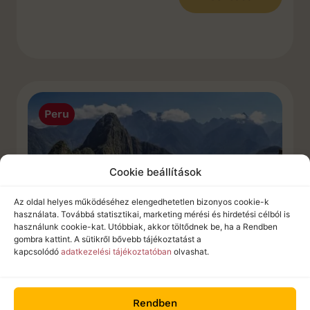
Peru
Cookie beállítások
Az oldal helyes működéséhez elengedhetetlen bizonyos cookie-k
használata. Továbbá statisztikai, marketing mérési és hirdetési célból is
használunk cookie-kat. Utóbbiak, akkor töltődnek be, ha a Rendben
gombra kattint. A sütikről bővebb tájékoztatást a
kapcsolódó
adatkezelési tájékoztatóban
olvashat.
Peru csodái körutazás – 2 napos rövid
Inka-ösvény túra lehetőséggel
Rendben
2026.10.13. | 2027.04.15. | 2027.04.24. |