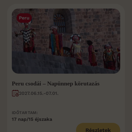
Peru
Peru csodái – Napünnep körutazás
2027.06.15.-07.01.
IDŐTARTAM:
17 nap/15 éjszaka
Részletek