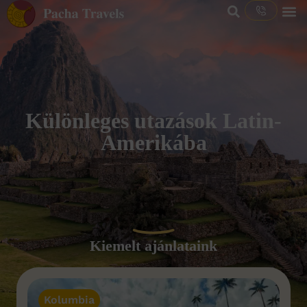
Különleges utazások Latin-
Amerikába
Kiemelt ajánlataink
Kolumbia