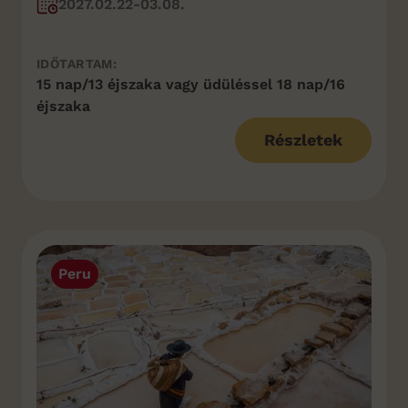
2027.02.22-03.08.
IDŐTARTAM:
15 nap/13 éjszaka vagy üdüléssel 18 nap/16
éjszaka
Részletek
Peru