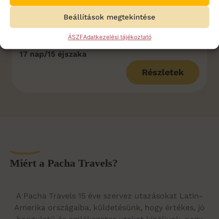
2027.05.05.
Beállítások megtekintése
ÁSZF
Adatkezelési tájékoztató
IDŐTARTAM:
17 nap/15 éjszaka
Részletek
Miért a Pacha Travels?
A Pacha Travels 15 éve szervez utazásokat Latin-
Amerika országaiba, küldetésünk, hogy értékes, jó