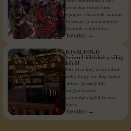
Nem véletlenül a dél-
amerikai kontinens
nyugati részének csodás
földrajzi jelenségeihez
fűződik a legtöbb…
Tovább →
KISALFÖLD -
Szívvel-lélekkel a világ
körül
Aki útra kel, számolhat
vele, hogy ha elég bátor,
akkor gazdagabb,
megváltozott
személyiséggel térhet
haza.
Tovább →