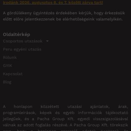
Irodánk 2026. augusztus 8. és 7. között zárva tart!
A gördülékeny ügyintézés érdekében kérjük, hogy érkezésük
előtt előre jelentkezzenek be elérhetőségeink valamelyikén.
Oldaltérkép
Csoportos utazások
Peru egyéni utazás
Rólunk
GYIK
Kapcsolat
Blog
A honlapon közzétett utazási ajánlatok, árak,
programleírások, képek és egyéb információk tájékoztató
jellegűek, és a Pacha Group Kft. egyedi visszaigazolásával
válnak az adott foglalás részévé. A Pacha Group Kft. törekszik