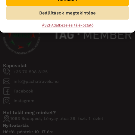
Beállítások megtekintése
ÁSZF
Adatkezelési tájékoztató
Kapcsolat
+36 70 598 8125
info@pachatravels.hu
Facebook
Instagram
Hol talál meg minket?
1093 Budapest, Lónyay utca 38. fszt. 1. üzlet
Nyitvatartás
Hétfő–péntek: 10–17 óra