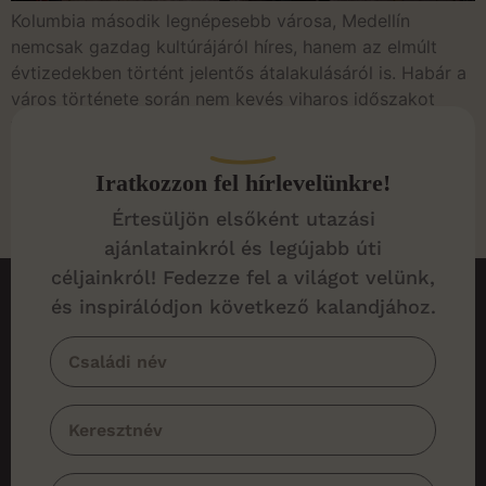
Kolumbia második legnépesebb városa, Medellín
nemcsak gazdag kultúrájáról híres, hanem az elmúlt
évtizedekben történt jelentős átalakulásáról is. Habár a
város története során nem kevés viharos időszakot
vészelt át, Medellín felépülési és fejlődési képessége
mindenképpen figyelemreméltó. Nem csoda tehát, hogy
napjainkra az örök tavasz városának is nevezett
Iratkozzon fel hírlevelünkre!
Medellín az egyik legnépszerűbb turisztikai
Értesüljön elsőként utazási
desztinációvá nőtte ki magát. […]
ajánlatainkról és legújabb úti
céljainkról! Fedezze fel a világot velünk,
és inspirálódjon következő kalandjához.