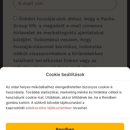
Önként hozzájárulok ahhoz, hogy a Pacha
Group Kft. a megadott e-mail címemre
hírlevelet és marketingcélú ajánlatokat
küldjön. Tudomásul veszem, hogy
hozzájárulásomat bármikor, indokolás
nélkül visszavonhatom a hírlevelekben
található leiratkozási linken vagy az
info@pachatravels.hu e-mail címen.
Megismertem az
adatkezelési tájékoztatót.
Cookie beállítások
Az oldal helyes működéséhez elengedhetetlen bizonyos cookie-k
Feliratkozom
használata. Továbbá statisztikai, marketing mérési és hirdetési célból is
használunk cookie-kat. Utóbbiak, akkor töltődnek be, ha a Rendben
gombra kattint. A sütikről bővebb tájékoztatást a
kapcsolódó
adatkezelési tájékoztatóban
olvashat.
Rendben