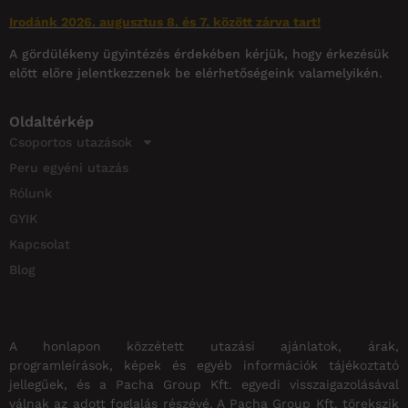
Irodánk 2026. augusztus 8. és 7. között zárva tart!
A gördülékeny ügyintézés érdekében kérjük, hogy érkezésük
előtt előre jelentkezzenek be elérhetőségeink valamelyikén.
Oldaltérkép
Csoportos utazások
Peru egyéni utazás
Rólunk
GYIK
Kapcsolat
Blog
A honlapon közzétett utazási ajánlatok, árak,
programleírások, képek és egyéb információk tájékoztató
jellegűek, és a Pacha Group Kft. egyedi visszaigazolásával
válnak az adott foglalás részévé. A Pacha Group Kft. törekszik