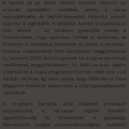
A kartell és az állam közötti területi háborúk az
erőszak spiráljához vezettek, amely a város
legszegényebb és leghátrányosabb helyzetű részeit
sújtotta a leginkább. A Medellín kartell brutalitásáról
volt ismert – az utcákon gyakoriak voltak a
lövöldözések, nagy számban tűntek el emberek, és
többször is bombákat helyeztek el szerte a városban.
Escobar megrendelte több elnökjelölt meggyilkolását
is, valamint 2000 dollárt ajánlott fel a város bármelyik
rendőrének meggyilkolásáért. Az 1980-as évek végére
a kartell és a rivális drogcsoportok már több ezer civil
halálát okozták, így nem csoda, hogy 1988-ban a Time
Magazine Medellínt választotta a világ legveszélyesebb
városának.
A drogbáró kartellje által kiváltott erőszakot
súlyosbította a városban régóta fennálló
egyenlőtlenség és kirekesztés. A gazdasági
liberalizáció magas munkanélküliséghez vezetett,