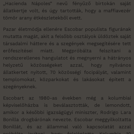
„Hacienda Nápoles” nevű fényűző birtokán saját
állatkertje volt, és úgy tartották, hogy a maffiavezér
tömör arany étkészletekből evett.
Pazar életmódja ellenére Escobar populista figurának
mutatta magát, akit a felsőbb osztályok üldöztek saját
társadalmi háttere és a szegények megsegítésére tett
erőfeszítései miatt. Megpróbálta felszítani a
rendszerellenes hangulatot és megnyerni a hátrányos
helyzetű közösségeket azzal, hogy nyilvános
állatkertet nyitott, 70 közösségi focipályát, valamint
templomokat, közparkokat és lakásokat épített a
szegényeknek.
Escobart az 1980-as években még a kolumbiai
képviselőházba is beválasztották, de lemondott,
amikor a későbbi igazságügyi miniszter, Rodrigo Lara
Bonilla drogbárónak nevezte. Escobar meggyilkoltatta
Bonillát, és az állammal való kapcsolatát azzal
próbálta javítani, hogy felajánlotta Kolumbia 10