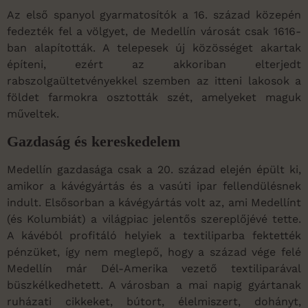
Az első spanyol gyarmatosítók a 16. század közepén
fedezték fel a völgyet, de Medellín városát csak 1616-
ban alapították. A telepesek új közösséget akartak
építeni, ezért az akkoriban elterjedt
rabszolgaültetvényekkel szemben az itteni lakosok a
földet farmokra osztották szét, amelyeket maguk
műveltek.
Gazdaság és kereskedelem
Medellín gazdasága csak a 20. század elején épült ki,
amikor a kávégyártás és a vasúti ipar fellendülésnek
indult. Elsősorban a kávégyártás volt az, ami Medellínt
(és Kolumbiát) a világpiac jelentős szereplőjévé tette.
A kávéból profitáló helyiek a textiliparba fektették
pénzüket, így nem meglepő, hogy a század vége felé
Medellín már Dél-Amerika vezető textiliparával
büszkélkedhetett. A városban a mai napig gyártanak
ruházati cikkeket, bútort, élelmiszert, dohányt,