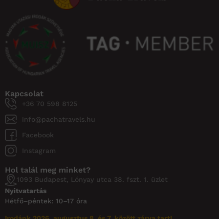
Kapcsolat
+36 70 598 8125
info@pachatravels.hu
Facebook
Instagram
Hol talál meg minket?
1093 Budapest, Lónyay utca 38. fszt. 1. üzlet
Nyitvatartás
Hétfő–péntek: 10–17 óra
Irodánk 2026. augusztus 8. és 7. között zárva tart!