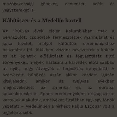
mezőgazdasági gépeket, cementet, acélt és
vegyszereket is.
Kábítószer és a Medellín kartell
Az 1900-as évek elején Kolumbiában csak a
bennszülött csoportok termesztettek marihuánát és
koka levelet, melyet különféle ceremóniákhoz
használtak fel. 1914-ben viszont bevezették a kokain
és az ópiátok előállítását és fogyasztását tiltó
törvényeket, melyek hatására a kartellek előtt szabad
út nyílt, hogy átvegyék a terjesztés irányítását. A
szervezett bűnözés aztán akkor kezdett igazán
kiteljesedni, amikor az 1980-as években
megnövekedett az amerikai és az európai
kokainkereslet is. Ennek eredményeként országszerte
kartellek alakultak, amelyeket általában egy-egy főnök
vezetett – Medellínben a hírhedt Pablo Escobar volt a
legjelentősebb.