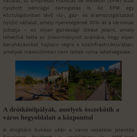
vállalat, az Empresas Publicas de Medellín (EPM) által
nyújtott pénzügyi támogatás is. Az EPM egy
köztulajdonban lévő víz-, gáz- és áramszolgáltatást
nyújtó vállalat, amely nyereségének 30%-át a városnak
juttatja – ez olyan gazdasági lökést jelent, amely
lehetővé tette az önkormányzat számára, hogy olyan
beruházásokat hajtson végre a közinfrastruktúrában,
amelyek máskülönben nem lettek volna lehetségesek.
A drótkötélpályák, amelyek összekötik a
város hegyoldalait a központtal
A drogbáró bukása után a város vezetése jelentős