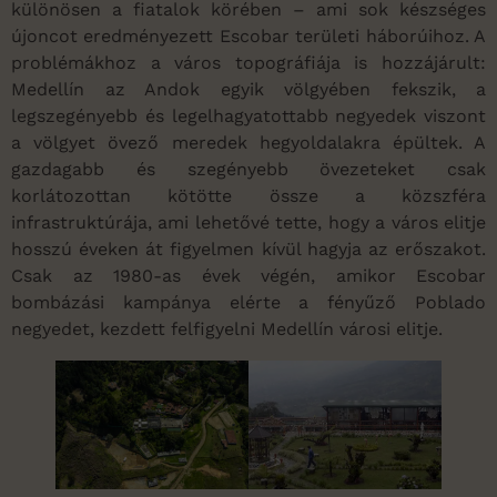
különösen a fiatalok körében – ami sok készséges
újoncot eredményezett Escobar területi háborúihoz. A
problémákhoz a város topográfiája is hozzájárult:
Medellín az Andok egyik völgyében fekszik, a
legszegényebb és legelhagyatottabb negyedek viszont
a völgyet övező meredek hegyoldalakra épültek. A
gazdagabb és szegényebb övezeteket csak
korlátozottan kötötte össze a közszféra
infrastruktúrája, ami lehetővé tette, hogy a város elitje
hosszú éveken át figyelmen kívül hagyja az erőszakot.
Csak az 1980-as évek végén, amikor Escobar
bombázási kampánya elérte a fényűző Poblado
negyedet, kezdett felfigyelni Medellín városi elitje.