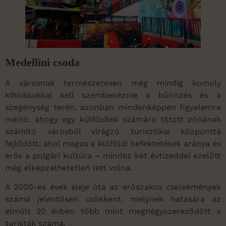
Medellíni csoda
A városnak természetesen még mindig komoly
kihívásokkal kell szembenéznie a bűnözés és a
szegénység terén, azonban mindenképpen figyelemre
méltó, ahogy egy külföldiek számára tiltott zónának
számító városból virágzó turisztikai központtá
fejlődött, ahol magas a külföldi befektetések aránya és
erős a polgári kultúra – mindez két évtizeddel ezelőtt
még elképzelhetetlen lett volna.
A 2000-es évek eleje óta az erőszakos cselekmények
száma jelentősen csökkent, melynek hatására az
elmúlt 20 évben több mint megnégyszereződött a
turisták száma.