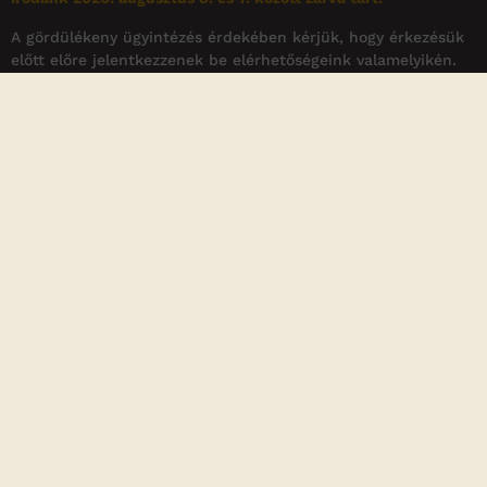
A gördülékeny ügyintézés érdekében kérjük, hogy érkezésük
előtt előre jelentkezzenek be elérhetőségeink valamelyikén.
Oldaltérkép
Csoportos utazások
Peru egyéni utazás
Rólunk
GYIK
Kapcsolat
Blog
A honlapon közzétett utazási ajánlatok, árak,
programleírások, képek és egyéb információk tájékoztató
jellegűek, és a Pacha Group Kft. egyedi visszaigazolásával
válnak az adott foglalás részévé. A Pacha Group Kft. törekszik
arra, hogy a honlapon szereplő adatok pontosak és