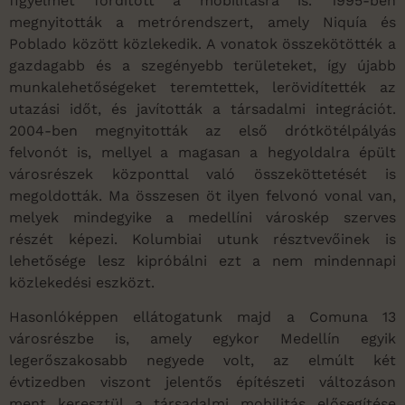
figyelmet fordított a mobilitásra is. 1995-ben
megnyitották a metrórendszert, amely Niquía és
Poblado között közlekedik. A vonatok összekötötték a
gazdagabb és a szegényebb területeket, így újabb
munkalehetőségeket teremtettek, lerövidítették az
utazási időt, és javították a társadalmi integrációt.
2004-ben megnyitották az első drótkötélpályás
felvonót is, mellyel a magasan a hegyoldalra épült
városrészek központtal való összeköttetését is
megoldották. Ma összesen öt ilyen felvonó vonal van,
melyek mindegyike a medellíni városkép szerves
részét képezi. Kolumbiai utunk résztvevőinek is
lehetősége lesz kipróbálni ezt a nem mindennapi
közlekedési eszközt.
Hasonlóképpen ellátogatunk majd a Comuna 13
városrészbe is, amely egykor Medellín egyik
legerőszakosabb negyede volt, az elmúlt két
évtizedben viszont jelentős építészeti változáson
ment keresztül a társadalmi mobilitás elősegítése