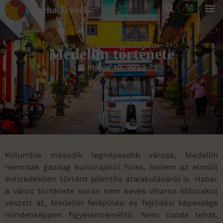
Medellín története
május 10, 2023
Kolumbia második legnépesebb városa, Medellín
nemcsak gazdag kultúrájáról híres, hanem az elmúlt
évtizedekben történt jelentős átalakulásáról is. Habár
a város története során nem kevés viharos időszakot
vészelt át, Medellín felépülési és fejlődési képessége
mindenképpen figyelemreméltó. Nem csoda tehát,