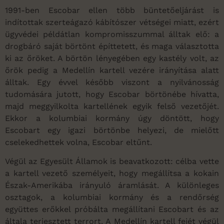
1991-ben Escobar ellen több büntetőeljárást is
indítottak szerteágazó kábítószer vétségei miatt, ezért
ügyvédei példátlan kompromisszummal álltak elő: a
drogbáró saját börtönt építtetett, és maga választotta
ki az őröket. A börtön lényegében egy kastély volt, az
őrök pedig a Medellín kartell vezére irányítása alatt
álltak. Egy évvel később viszont a nyilvánosság
tudomására jutott, hogy Escobar börtönébe hívatta,
majd meggyilkolta kartellének egyik felső vezetőjét.
Ekkor a kolumbiai kormány úgy döntött, hogy
Escobart egy igazi börtönbe helyezi, de mielőtt
cselekedhettek volna, Escobar eltűnt.
Végül az Egyesült Államok is beavatkozott: célba vette
a kartell vezető személyeit, hogy megállítsa a kokain
Észak-Amerikába irányuló áramlását. A különleges
osztagok, a kolumbiai kormány és a rendőrség
együttes erőkkel próbálta megállítani Escobart és az
általa terjesztett terrort. A Medellín kartell fejét végül