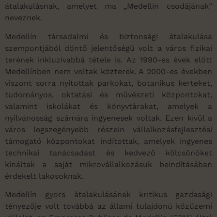
átalakulásnak, amelyet ma „Medellín csodájának”
neveznek.
Medellín társadalmi és biztonsági átalakulása
szempontjából döntő jelentőségű volt a város fizikai
terének inkluzívabbá tétele is. Az 1990-es évek előtt
Medellínben nem voltak közterek. A 2000-es években
viszont sorra nyitottak parkokat, botanikus kerteket,
tudományos, oktatási és művészeti központokat,
valamint iskolákat és könyvtárakat, amelyek a
nyilvánosság számára ingyenesek voltak. Ezen kívül a
város legszegényebb részein vállalkozásfejlesztési
támogató központokat indítottak, amelyek ingyenes
technikai tanácsadást és kedvező kölcsönöket
kínáltak a saját mikrovállalkozásuk beindításában
érdekelt lakosoknak.
Medellín gyors átalakulásának kritikus gazdasági
tényezője volt továbbá az állami tulajdonú közüzemi