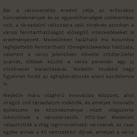
Bár a városvezetés eredeti célja az erőszakos
bűncselekmények és az egyenlőtlenségek csökkentése
volt, a társadalmi változásra való törekvés azonban a
városi fenntarthatóságot elősegítő intézkedéseket is
eredményezett. Medellínben található ma Kolumbia
legfejlettebb fenntartható tömegközlekedési hálózata,
valamint a város jelentősen növelte zöldterületei
számát, többek között a város peremén egy új
zöldövezet kialakításával. Medellín továbbá nagy
figyelmet fordít az éghajlatváltozás elleni küzdelemre
is.
Medellín mára világhírű innovációs központ, ahol
virágzó civil társadalom működik, és amelyet innovatív
építészete és közintézményei miatt világszerte
üdvözölnek a várostervezők. 2013-ban Medellínt
választották a világ leginnovatívabb városának, ez csak
egyike annak a 40 nemzetközi díjnak, amelyet a város