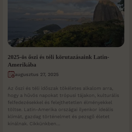
2025-ös őszi és téli körutazásaink Latin-
Amerikába
augusztus 27, 2025
Az őszi és téli időszak tökéletes alkalom arra,
hogy a hűvös napokat trópusi tájakon, kulturális
felfedezésekkel és felejthetetlen élményekkel
töltse. Latin-Amerika országai ilyenkor ideális
klímát, gazdag történelmet és pezsgő életet
kínálnak. Cikkünkben…