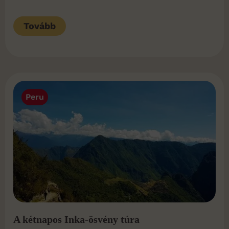
Tovább
Peru
A kétnapos Inka-ösvény túra