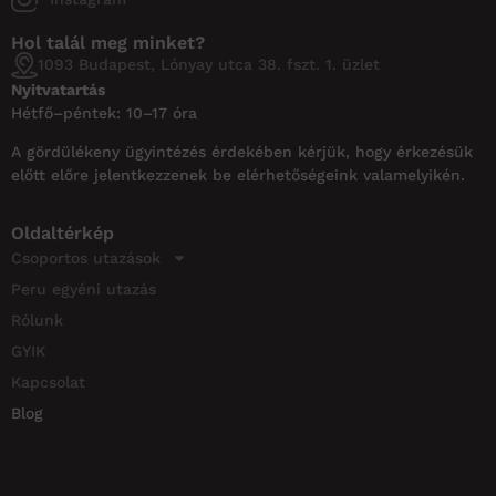
Hol talál meg minket?
1093 Budapest, Lónyay utca 38. fszt. 1. üzlet
Nyitvatartás
Hétfő–péntek: 10–17 óra
A gördülékeny ügyintézés érdekében kérjük, hogy érkezésük
előtt előre jelentkezzenek be elérhetőségeink valamelyikén.
Oldaltérkép
Csoportos utazások
Peru egyéni utazás
Rólunk
GYIK
Kapcsolat
Blog