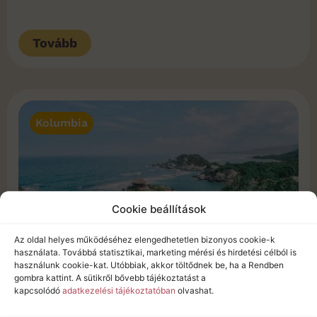
Tovább
Kolumbia
Cookie beállítások
Az oldal helyes működéséhez elengedhetetlen bizonyos cookie-k
használata. Továbbá statisztikai, marketing mérési és hirdetési célból is
használunk cookie-kat. Utóbbiak, akkor töltődnek be, ha a Rendben
gombra kattint. A sütikről bővebb tájékoztatást a
Tayrona Nemzeti Park: Kolumbia
kapcsolódó
adatkezelési tájékoztatóban
olvashat.
vadregényes karibi partvidéke