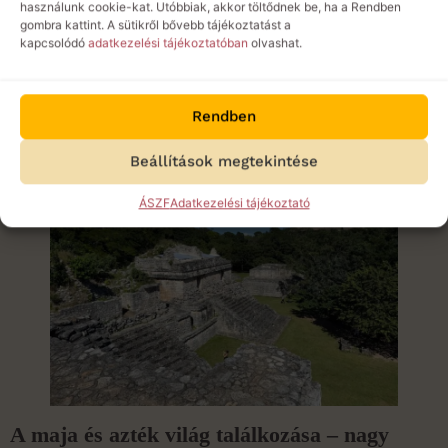
használunk cookie-kat. Utóbbiak, akkor töltődnek be, ha a Rendben
gombra kattint. A sütikről bővebb tájékoztatást a
kapcsolódó
adatkezelési tájékoztatóban
olvashat.
Rendben
Beállítások megtekintése
ÁSZF
Adatkezelési tájékoztató
A maja és azték világ találkozása – nagy