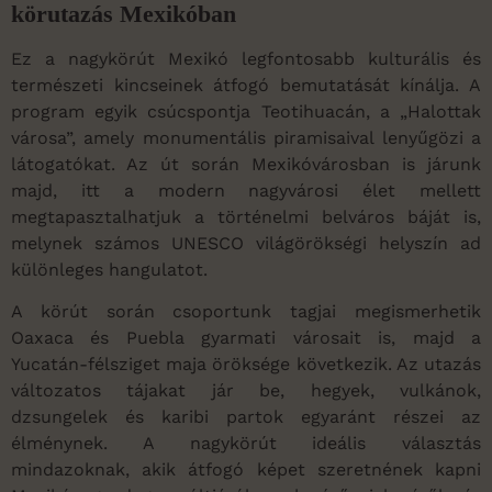
körutazás Mexikóban
Ez a nagykörút Mexikó legfontosabb kulturális és
természeti kincseinek átfogó bemutatását kínálja. A
program egyik csúcspontja Teotihuacán, a „Halottak
városa”, amely monumentális piramisaival lenyűgözi a
látogatókat. Az út során Mexikóvárosban is járunk
majd, itt a modern nagyvárosi élet mellett
megtapasztalhatjuk a történelmi belváros báját is,
melynek számos UNESCO világörökségi helyszín ad
különleges hangulatot.
A körút során csoportunk tagjai megismerhetik
Oaxaca és Puebla gyarmati városait is, majd a
Yucatán-félsziget maja öröksége következik. Az utazás
változatos tájakat jár be, hegyek, vulkánok,
dzsungelek és karibi partok egyaránt részei az
élménynek. A nagykörút ideális választás
mindazoknak, akik átfogó képet szeretnének kapni