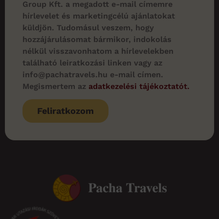
Iratkozzon fel hírlevelünkre!
Értesüljön elsőként utazási
ajánlatainkról és legújabb úti
céljainkról! Fedezze fel a világot velünk,
és inspirálódjon következő kalandjához.