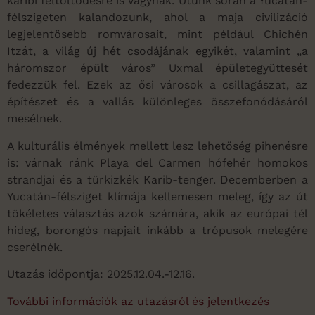
karibi feltöltődésre is vágynak. Utunk során a Yucatán-
félszigeten kalandozunk, ahol a maja civilizáció
legjelentősebb romvárosait, mint például Chichén
Itzát, a világ új hét csodájának egyikét, valamint „a
háromszor épült város” Uxmal épületegyüttesét
fedezzük fel. Ezek az ősi városok a csillagászat, az
építészet és a vallás különleges összefonódásáról
mesélnek.
A kulturális élmények mellett lesz lehetőség pihenésre
is: várnak ránk Playa del Carmen hófehér homokos
strandjai és a türkizkék Karib-tenger. Decemberben a
Yucatán-félsziget klímája kellemesen meleg, így az út
tökéletes választás azok számára, akik az európai tél
hideg, borongós napjait inkább a trópusok melegére
cserélnék.
Utazás időpontja: 2025.12.04.-12.16.
További információk az utazásról és jelentkezés