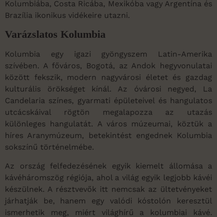
Kolumbiába, Costa Ricába, Mexikóba vagy Argentína és
Brazília ikonikus vidékeire utazni.
Varázslatos Kolumbia
Kolumbia egy igazi gyöngyszem Latin-Amerika
szívében. A főváros, Bogotá, az Andok hegyvonulatai
között fekszik, modern nagyvárosi életet és gazdag
kulturális örökséget kínál. Az óvárosi negyed, La
Candelaria színes, gyarmati épületeivel és hangulatos
utcácskáival rögtön megalapozza az utazás
különleges hangulatát. A város múzeumai, köztük a
híres Aranymúzeum, betekintést engednek Kolumbia
sokszínű történelmébe.
Az ország felfedezésének egyik kiemelt állomása a
kávéháromszög régiója, ahol a világ egyik legjobb kávéi
készülnek. A résztvevők itt nemcsak az ültetvényeket
járhatják be, hanem egy valódi kóstolón keresztül
ismerhetik meg, miért világhírű a kolumbiai kávé.