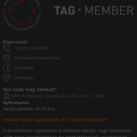
Önként hozzájárulok ahhoz, hogy a Pacha
Group Kft. a megadott e-mail címemre
hírlevelet és marketingcélú ajánlatokat
küldjön. Tudomásul veszem, hogy
hozzájárulásomat bármikor, indokolás
nélkül visszavonhatom a hírlevelekben
található leiratkozási linken vagy az
info@pachatravels.hu e-mail címen.
Megismertem az
adatkezelési tájékoztatót.
Feliratkozom