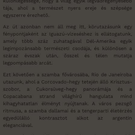
különlegessége, hogy a világ egyik legvadregényesebb
tája, ahol a természet nyers ereje és szépsége
egyszerre érezhető.
Az út azonban nem áll meg itt, körutazásunk egy
fénypontjaként az Iguazú-vízeséshez is ellátogatunk,
amely több száz zuhatagával Dél-Amerika egyik
legimpozánsabb természeti csodája, és különösen a
száraz évszak után, ősszel és télen mutatja
legpompásabb arcát.
Ezt követően a szamba fővárosába, Rio de Janeiroba
utazunk, ahol a Corcovado-hegy tetején álló Krisztus-
szobor, a Cukorsüveg-hegy panorámája és a
Copacabana strand világhírű hangulata mind
kihagyhatatlan élményt nyújtanak. A város pezsgő
ritmusa, a szamba dallamai és a tengerparti életérzés
egyedülálló kontrasztot alkot az argentin
eleganciával.