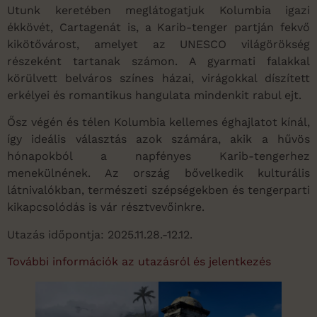
Utunk keretében meglátogatjuk Kolumbia igazi
ékkövét, Cartagenát is, a Karib-tenger partján fekvő
kikötővárost, amelyet az UNESCO világörökség
részeként tartanak számon. A gyarmati falakkal
körülvett belváros színes házai, virágokkal díszített
erkélyei és romantikus hangulata mindenkit rabul ejt.
Ősz végén és télen Kolumbia kellemes éghajlatot kínál,
így ideális választás azok számára, akik a hűvös
hónapokból a napfényes Karib-tengerhez
menekülnének. Az ország bővelkedik kulturális
látnivalókban, természeti szépségekben és tengerparti
kikapcsolódás is vár résztvevőinkre.
Utazás időpontja: 2025.11.28.-12.12.
További információk az utazásról és jelentkezés