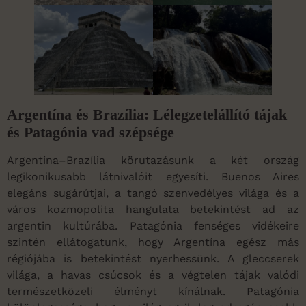
Argentína és Brazília: Lélegzetelállító tájak
és Patagónia vad szépsége
Argentína–Brazília körutazásunk a két ország
legikonikusabb látnivalóit egyesíti. Buenos Aires
elegáns sugárútjai, a tangó szenvedélyes világa és a
város kozmopolita hangulata betekintést ad az
argentin kultúrába. Patagónia fenséges vidékeire
szintén ellátogatunk, hogy Argentína egész más
régiójába is betekintést nyerhessünk. A gleccserek
világa, a havas csúcsok és a végtelen tájak valódi
természetközeli élményt kínálnak. Patagónia