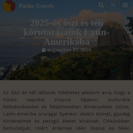
2025-ös őszi és téli
körutazásaink Latin-
Amerikába
augusztus 27, 2025
Az őszi és téli időszak tökéletes alkalom arra, hogy a
hűvös napokat trópusi tájakon, kulturális
felfedezésekkel és felejthetetlen élményekkel töltse.
Latin-Amerika országai ilyenkor ideális klímát, gazdag
történelmet és pezsgő életet kínálnak. Cikkünkben
bemutatjuk, miért érdemes idén ősszel és télen