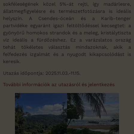
sokféleségének közel 5%-át rejti, így madárlesre,
állatmegfigyelésre és természetfotózásra is ideális
helyszín. A Csendes-óceán és a Karib-tenger
partvidéke egyaránt igazi feltöltődéssel kecsegtet: a
gyönyörű homokos strandok és a meleg, kristálytiszta
víz ideális a fürdőzéshez. Ez a varázslatos ország
tehát tökéletes választás mindazoknak, akik a
felfedezés izgalmát és a nyugodt kikapcsolódást is
keresik.
Utazás időpontja: 2025.11.03.-11.15.
További információk az utazásról és jelentkezés