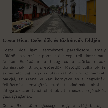
Costa Rica: Esőerdők és tűzhányók földjén
Costa Rica igazi természeti paradicsom, amely
különösen vonzó célpont az ősz végi, téli időszakban.
Amikor Európában a hideg és a szürke napok
dominálnak, itt buja esőerdők, füstölgő vulkánok és
színes élővilág várja az utazókat. Az ország nemzeti
parkjai, az Arenal vulkán környéke és a hegyvidéki
felhőerdők lenyűgöző túrákat kínálnak, ahol a
látogatók szemtanúi lehetnek a természet erejének és
gazdagságának.
Costa Rica különlegessége, hogy a világ biológiai