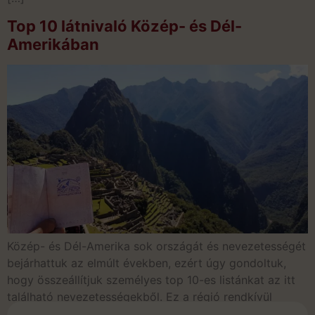
Top 10 látnivaló Közép- és Dél-
Amerikában
Közép- és Dél-Amerika sok országát és nevezetességét
bejárhattuk az elmúlt években, ezért úgy gondoltuk,
hogy összeállítjuk személyes top 10-es listánkat az itt
található nevezetességekből. Ez a régió rendkívül
gazdag kultúrával, pezsgő latin városokkal, lenyűgöző