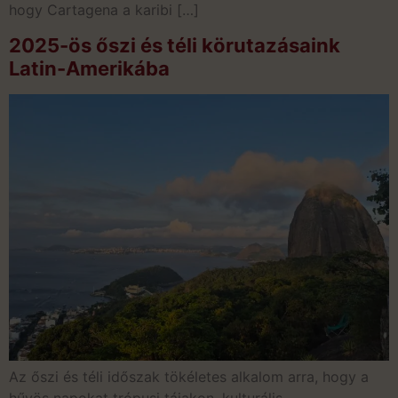
hogy Cartagena a karibi […]
2025-ös őszi és téli körutazásaink
Latin-Amerikába
Az őszi és téli időszak tökéletes alkalom arra, hogy a
hűvös napokat trópusi tájakon, kulturális