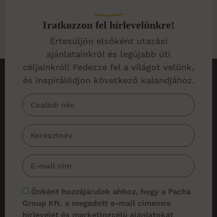
tájakkal és tengerpartokkal rendelkezik, így minden
idelátogatónak felejthetetlen élményben lesz része. 1.
Iratkozzon fel hírlevelünkre!
Machu Picchu (Peru) A varázslatos Machu Picchut
Értesüljön elsőként utazási
senkinek sem […]
ajánlatainkról és legújabb úti
céljainkról! Fedezze fel a világot velünk,
és inspirálódjon következő kalandjához.
Önként hozzájárulok ahhoz, hogy a Pacha
Group Kft. a megadott e-mail címemre
hírlevelet és marketingcélú ajánlatokat