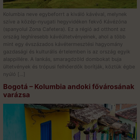
Kolumbia neve egybeforrt a kiváló kávéval, melynek
szíve a közép-nyugati hegyvidéken fekvő Kávézóna
(spanyolul Zona Cafetera). Ez a régió ad otthont az
ország leghíresebb kávéültetvényeinek, ahol a több
mint egy évszázados kávétermesztési hagyomány
gazdasági és kulturális értelemben is az ország egyik
alappillére. A lankás, smaragdzöld dombokat buja
ültetvények és trópusi felhőerdők borítják, köztük égbe
nyúló […]
Bogotá – Kolumbia andoki fővárosának
varázsa