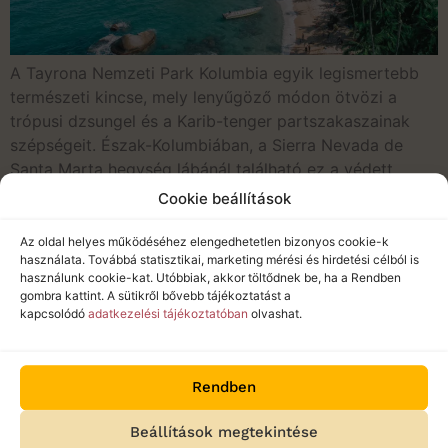
A Tayrona Nemzeti Park Kolumbia egyik legismertebb
természeti kincse, mely lenyűgöző módon ötvözi a
trópusi dzsungel és a Karib-tenger partszakaszainak
szépségeit. Észak-Kolumbiában, a Sierra Nevada de
Santa Marta hegység lábánál található ez a védett
terület, ahol hófehér homokos strandok, smaragdzöld
Cookie beállítások
pálmaligetek és kristálytiszta vizű öblök váltakoznak. A
parkba látogatókat páratlan élmény várja, egzotikus
Az oldal helyes működéséhez elengedhetetlen bizonyos cookie-k
használata. Továbbá statisztikai, marketing mérési és hirdetési célból is
élővilág, buja […]
használunk cookie-kat. Utóbbiak, akkor töltődnek be, ha a Rendben
gombra kattint. A sütikről bővebb tájékoztatást a
Képes beszámoló Ecuador – Galapagos
kapcsolódó
adatkezelési tájékoztatóban
olvashat.
– Kolumbia nagykörutazásunkról
Rendben
Beállítások megtekintése