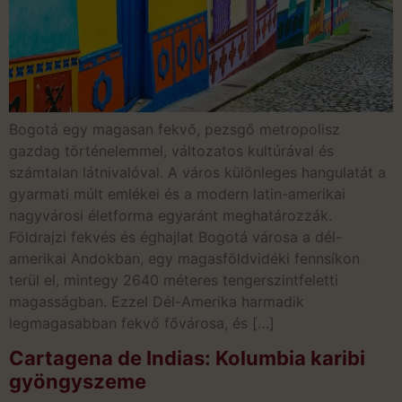
Bogotá egy magasan fekvő, pezsgő metropolisz
gazdag történelemmel, változatos kultúrával és
számtalan látnivalóval. A város különleges hangulatát a
gyarmati múlt emlékei és a modern latin-amerikai
nagyvárosi életforma egyaránt meghatározzák.
Földrajzi fekvés és éghajlat Bogotá városa a dél-
amerikai Andokban, egy magasföldvidéki fennsíkon
terül el, mintegy 2640 méteres tengerszintfeletti
magasságban. Ezzel Dél-Amerika harmadik
legmagasabban fekvő fővárosa, és […]
Cartagena de Indias: Kolumbia karibi
gyöngyszeme