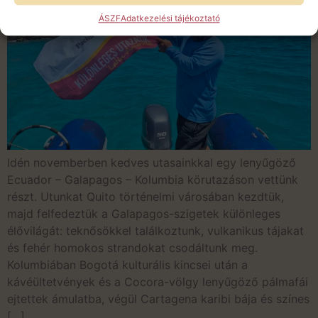
ÁSZF
Adatkezelési tájékoztató
Idén novemberben kedves utasainkkal egy lenyűgöző
Ecuador – Galapagos – Kolumbia körutazáson vettünk
részt. Utunkat Quito történelmi városában kezdtük,
majd felfedeztük a Galapagos-szigetek különleges
élővilágát: teknősökkel találkoztunk, vulkanikus tájakat
és fehér homokos strandokat csodáltunk meg.
Kolumbiában Bogotá kulturális kincsei után a
kávéültetvények és a Cocora-völgy lenyűgöző pálmafái
ejtettek ámulatba, végül Cartagena karibi bája és színes
[…]